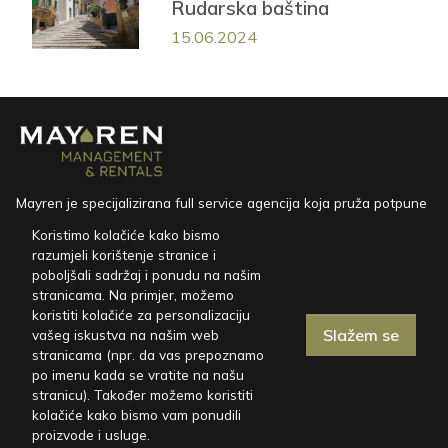
Rudarska baština
15.06.2024
Mayren je specijalizirana full service agencija koja pruža potpune
i profesionalne usluge održavanja i iznajmljivanja nekretnina.
Koristimo kolačiće kako bismo
razumjeli korištenje stranice i
CESPED d.o.o.
poboljšali sadržaj i ponudu na našim
Marinići 170, HR-51216 Viškovo
stranicama. Na primjer, možemo
koristiti kolačiće za personalizaciju
miren@mayren.hr
Slažem se
vašeg iskustva na našim web
+385 91 767 5098
stranicama (npr. da vas prepoznamo
po imenu kada se vratite na našu
stranicu). Također možemo koristiti
kolačiće kako bismo vam ponudili
Kuće za odmor
proizvode i usluge.