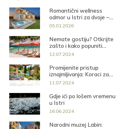
Romantični wellness
odmor u Istri za dvoje –
Casa Mayren s privatnom
05.01.2026
saunom i jacuzzijem
Nemate gostiju? Otkrijte
zašto i kako popuniti
smještaj iduće sezone!
12.07.2024
Promijenite pristup
iznajmljivanja: Koraci za
uspješnu sezonu
11.07.2024
Gdje ići po lošem vremenu
u Istri
16.06.2024
Narodni muzej Labin: