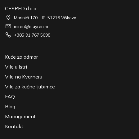
CESPED d.o.o.
Marinići 170, HR-51216 Viškovo
miren@mayren.hr
+385 91 767 5098
Kuće za odmor
Vile u Istri
Vile na Kvarneru
Vile za kućne ljubimce
FAQ
Blog
Management
Kontakt