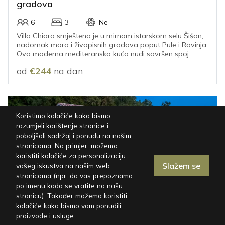
gradova
6
3
Ne
Villa Chiara smještena je u mirnom istarskom selu Šišan,
nadomak mora i živopisnih gradova poput Pule i Rovinja.
Ova moderna mediteranska kuća nudi savršen spoj
opuštene atmosfere i suvremenog dizajna, stvarajući
od
€244
na dan
idealno mjesto za bezbrižan odmor.
Koristimo kolačiće kako bismo
razumjeli korištenje stranice i
poboljšali sadržaj i ponudu na našim
stranicama. Na primjer, možemo
koristiti kolačiće za personalizaciju
Slažem se
vašeg iskustva na našim web
stranicama (npr. da vas prepoznamo
Karta
|
Filteri
po imenu kada se vratite na našu
stranicu). Također možemo koristiti
kolačiće kako bismo vam ponudili
ISTRA, LABIN
proizvode i usluge.
Prekrasna vila s bazenom, hidromasažnim