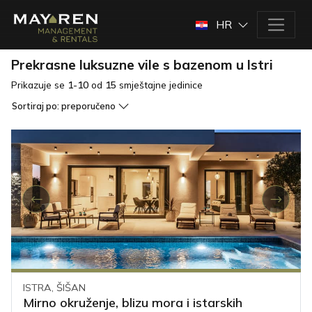
HR
Prekrasne luksuzne vile s bazenom u Istri
Prikazuje se
1-10
od
15
smještajne jedinice
Sortiraj po:
preporučeno
ISTRA, ŠIŠAN
Mirno okruženje, blizu mora i istarskih