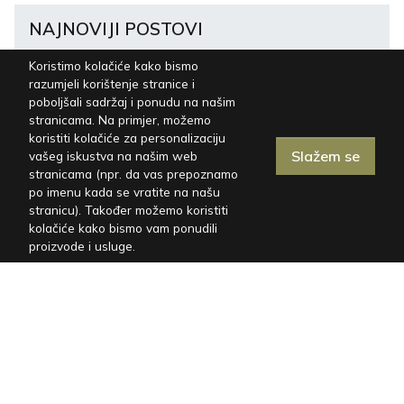
NAJNOVIJI POSTOVI
Koristimo kolačiće kako bismo
Romantični wellness
razumjeli korištenje stranice i
odmor u Istri za dvoje –
poboljšali sadržaj i ponudu na našim
Casa Mayren s privatnom
05.01.2026
stranicama. Na primjer, možemo
saunom i jacuzzijem
koristiti kolačiće za personalizaciju
Slažem se
vašeg iskustva na našim web
Nemate gostiju? Otkrijte
stranicama (npr. da vas prepoznamo
zašto i kako popuniti
po imenu kada se vratite na našu
smještaj iduće sezone!
12.07.2024
stranicu). Također možemo koristiti
kolačiće kako bismo vam ponudili
proizvode i usluge.
Promijenite pristup
iznajmljivanja: Koraci za
uspješnu sezonu
11.07.2024
Narodni muzej Labin:
Rudarska baština
15.06.2024