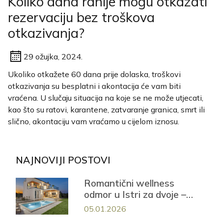
Koliko dana ranije mogu otkazati
rezervaciju bez troškova
otkazivanja?
29 ožujka, 2024.
Ukoliko otkažete 60 dana prije dolaska, troškovi
otkazivanja su besplatni i akontacija će vam biti
vraćena. U slučaju situacija na koje se ne može utjecati,
kao što su ratovi, karantene, zatvaranje granica, smrt ili
slično, akontaciju vam vraćamo u cijelom iznosu.
NAJNOVIJI POSTOVI
Romantični wellness
odmor u Istri za dvoje –
Casa Mayren s privatnom
05.01.2026
saunom i jacuzzijem