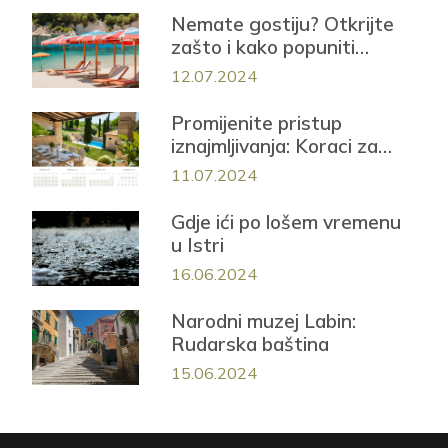
Nemate gostiju? Otkrijte
zašto i kako popuniti
smještaj iduće sezone!
12.07.2024
Promijenite pristup
iznajmljivanja: Koraci za
uspješnu sezonu
11.07.2024
Gdje ići po lošem vremenu
u Istri
16.06.2024
Narodni muzej Labin:
Rudarska baština
15.06.2024