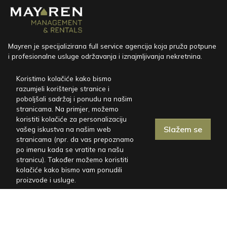
Mayren je specijalizirana full service agencija koja pruža potpune
i profesionalne usluge održavanja i iznajmljivanja nekretnina.
CESPED d.o.o.
Koristimo kolačiće kako bismo
razumjeli korištenje stranice i
Marinići 170, HR-51216 Viškovo
poboljšali sadržaj i ponudu na našim
miren@mayren.hr
stranicama. Na primjer, možemo
koristiti kolačiće za personalizaciju
+385 91 767 5098
Slažem se
vašeg iskustva na našim web
stranicama (npr. da vas prepoznamo
po imenu kada se vratite na našu
Kuće za odmor
stranicu). Također možemo koristiti
kolačiće kako bismo vam ponudili
Vile u Istri
proizvode i usluge.
Vile na Kvarneru
Vile za kućne ljubimce
FAQ