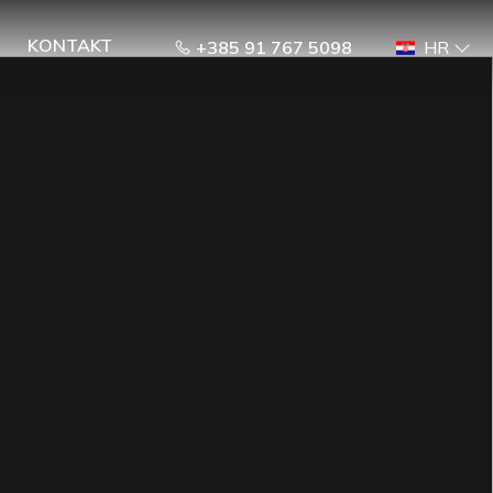
KONTAKT
+385 91 767 5098
HR