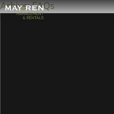
Arhive:
FAQs