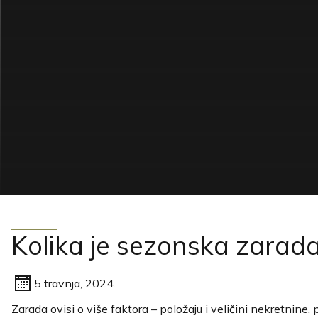
Kolika je sezonska zarada,
5 travnja, 2024.
Zarada ovisi o više faktora – položaju i veličini nekretnine,