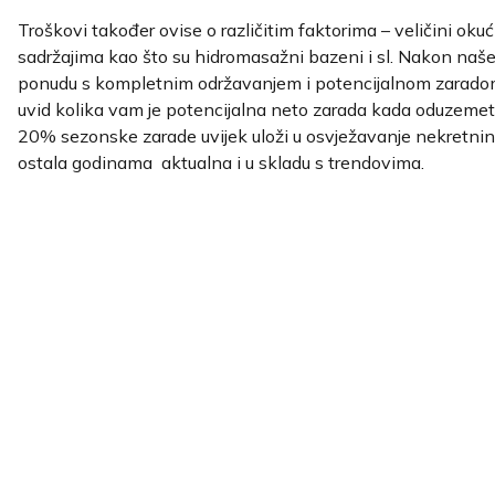
Troškovi također ovise o različitim faktorima – veličini okuć
sadržajima kao što su hidromasažni bazeni i sl. Nakon naš
ponudu s kompletnim održavanjem i potencijalnom zaradom k
uvid kolika vam je potencijalna neto zarada kada oduzemet
20% sezonske zarade uvijek uloži u osvježavanje nekretnine 
ostala godinama
aktualna i u skladu s trendovima.