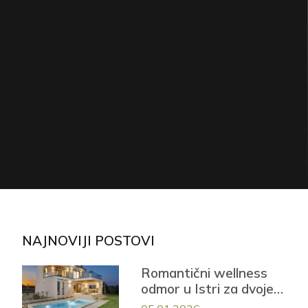
NAJNOVIJI POSTOVI
Romantični wellness
odmor u Istri za dvoje –
Casa Mayren s