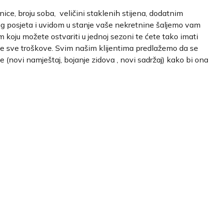
nice, broju soba,
veličini staklenih stijena, dodatnim
eg posjeta i uvidom u stanje vaše nekretnine šaljemo vam
oju možete ostvariti u jednoj sezoni te ćete tako imati
e sve troškove. Svim našim klijentima predlažemo da se
(novi namještaj, bojanje zidova , novi sadržaj) kako bi ona