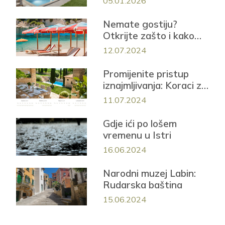
05.01.2026
privatnom saunom i
jacuzzijem
Nemate gostiju?
Otkrijte zašto i kako
popuniti smještaj iduće
12.07.2024
sezone!
Promijenite pristup
iznajmljivanja: Koraci za
uspješnu sezonu
11.07.2024
Gdje ići po lošem
vremenu u Istri
16.06.2024
Narodni muzej Labin:
Rudarska baština
15.06.2024