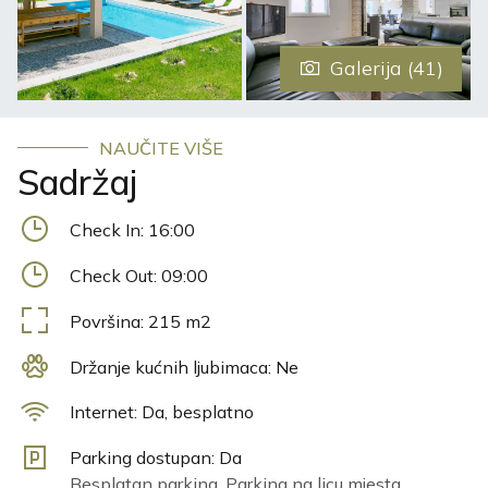
ljubiteljima vožnje bicikla. Na raspolaganju su Vam i
bicikli kako za djecu tako i za odrasle s kojima možete
Galerija (41)
obilaziti brojne obilježene biciklističke staze. Villa Triton
nudi besplatno privatno parkiralište u okviru objekta.
NAUČITE VIŠE
Sadržaj
Check In:
16:00
Check Out:
09:00
Površina:
215
m2
Držanje kućnih ljubimaca:
Ne
Internet:
Da, besplatno
Parking dostupan:
Da
Besplatan parking, Parking na licu mjesta,