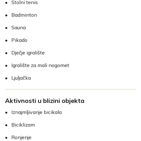
•
Stolni tenis
•
Badminton
•
Sauna
•
Pikado
•
Dječje igralište
•
Igralište za mali nogomet
•
Ljuljačka
Aktivnosti u blizini objekta
•
Iznajmljivanje bicikala
•
Biciklizam
•
Ronjenje