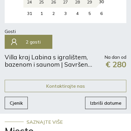
30
24
25
26
27
28
29
31
1
2
3
4
5
6
Gosti
2 gosti
Villa kraj Labina s igralištem,
Na dan od
€ 280
bazenom i saunom | Savršeno
utočište za 8 gostiju
Kontaktirajte nas
Cjenik
Izbriši datume
SAZNAJTE VIŠE
Mjesto