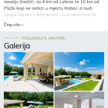
naselju Snašići, na 4 km od Labina te 10 km od
Plaže koja se nalazi u mjestu Rabac, a nudi
vanjski bazen s ležaljkama i suncobranima te
saunu.
Čitaj više
U sklopu ville nalaze se 4 spavaće sobe od kojih svaka
ima zasebnu kupaonicu sa wc-om i prostranom tuš
POGLEDAJTE UNUTRA
kabinom. Villa Triton sadrži blagovaonicu i kuhinju s
Galerija
perilicom posuđa, pećnicom te mikrovalnom pećnicom.
U ovom smještaju s opremom za kuhanje dostupni su
ručnici i posteljina.
Villa Triton sadrži konobu izgrađenu u
tradicionalnom istarskom stilu s kuhinjom i opremom za
roštilj.
Besplatan internet je dostupan u cijelom objektu.
U dvorištu se nalazi sjenica sa potpuno opremljenim
roštiljem i vanjskom kuhinjom smještenom pored
bazena. Isto tako pored bazena nalazi se sunčalište sa
ležaljkama i suncobranima kao i solarni tuš. U okviru
objekta gosti mogu igrati pikado, mali nogomet, stolni
tenis i badminton a okolica je popularna među