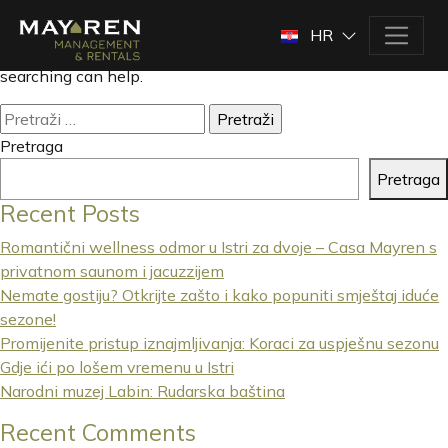
Nothing Found
HR
It seems we can’t find what you’re looking for. Perhaps
searching can help.
Pretraži:
Pretraga
Pretraga
Recent Posts
Romantični wellness odmor u Istri za dvoje – Casa Mayren s
privatnom saunom i jacuzzijem
Nemate gostiju? Otkrijte zašto i kako popuniti smještaj iduće
sezone!
Promijenite pristup iznajmljivanja: Koraci za uspješnu sezonu
Gdje ići po lošem vremenu u Istri
Narodni muzej Labin: Rudarska baština
Recent Comments