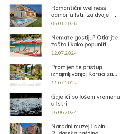
Romantični wellness
odmor u Istri za dvoje –
Casa Mayren s privatnom
05.01.2026
saunom i jacuzzijem
Nemate gostiju? Otkrijte
zašto i kako popuniti
smještaj iduće sezone!
12.07.2024
Promijenite pristup
iznajmljivanja: Koraci za
uspješnu sezonu
11.07.2024
Gdje ići po lošem vremenu
u Istri
16.06.2024
Narodni muzej Labin:
Rudarska baština