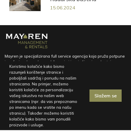
15.06.2024
Mayren je specijalizirana full service agencija koja pruža potpune
i profesionalne usluge održavanja i iznajmljivanja nekretnina.
Koristimo kolačiće kako bismo
razumjeli korištenje stranice i
CESPED d.o.o.
poboljšali sadržaj i ponudu na našim
Marinići 170, HR-51216 Viškovo
stranicama. Na primjer, možemo
koristiti kolačiće za personalizaciju
miren@mayren.hr
Slažem se
vašeg iskustva na našim web
+385 91 767 5098
stranicama (npr. da vas prepoznamo
po imenu kada se vratite na našu
stranicu). Također možemo koristiti
Kuće za odmor
kolačiće kako bismo vam ponudili
proizvode i usluge.
Vile u Istri