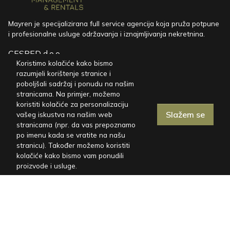
Mayren je specijalizirana full service agencija koja pruža potpune
i profesionalne usluge održavanja i iznajmljivanja nekretnina.
CESPED d.o.o.
Koristimo kolačiće kako bismo
Marinići 170, HR-51216 Viškovo
razumjeli korištenje stranice i
miren@mayren.hr
poboljšali sadržaj i ponudu na našim
stranicama. Na primjer, možemo
+385 91 767 5098
koristiti kolačiće za personalizaciju
Slažem se
vašeg iskustva na našim web
stranicama (npr. da vas prepoznamo
Kuće za odmor
po imenu kada se vratite na našu
stranicu). Također možemo koristiti
Vile u Istri
kolačiće kako bismo vam ponudili
proizvode i usluge.
Vile na Kvarneru
Vile za kućne ljubimce
FAQ
Blog