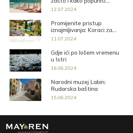
zašto i kako popuniti
smještaj iduće sezone!
12.07.2024
Promijenite pristup
iznajmljivanja: Koraci za
uspješnu sezonu
11.07.2024
Gdje ići po lošem vremenu
u Istri
16.06.2024
Narodni muzej Labin:
Rudarska baština
15.06.2024