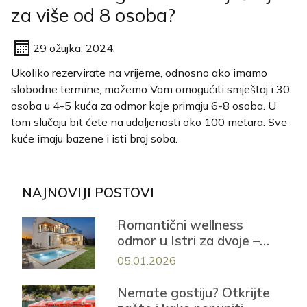
za više od 8 osoba?
29 ožujka, 2024.
Ukoliko rezervirate na vrijeme, odnosno ako imamo
slobodne termine, možemo Vam omogućiti smještaj i 30
osoba u 4-5 kuća za odmor koje primaju 6-8 osoba. U
tom slučaju bit ćete na udaljenosti oko 100 metara. Sve
kuće imaju bazene i isti broj soba.
NAJNOVIJI POSTOVI
Romantični wellness
odmor u Istri za dvoje –
Casa Mayren s privatnom
05.01.2026
saunom i jacuzzijem
Nemate gostiju? Otkrijte