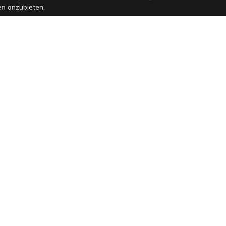
en anzubieten.
ISTRIEN, LABIN
Wunderschönes Haus mit Pool, Whirlpool
und Sauna
8
5
6
Nein
aus
€380
pro Tag