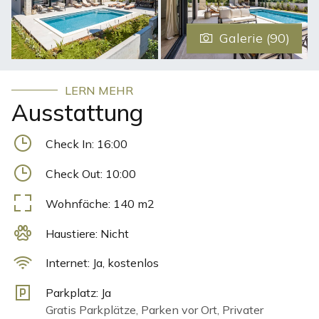
lädt zum gemeinsamen Kochen ein. Im Außenbereich
erwarten Sie ein privater Pool mit Sonnenliegen sowie
Galerie (90)
ein liebevoll angelegter Garten mit mediterranen
Pflanzen. Das vollständig eingezäunte Grundstück bietet
Ruhe und absolute Privatsphäre während des gesamten
Aufenthalts. Die Villa wurde energieeffizient gebaut und
LERN MEHR
Ausstattung
mit modernen Annehmlichkeiten ausgestattet. Dank der
hervorragenden Lage erreichen Sie Pula, Rovinj und die
schönsten Strände der istrischen Küste in nur wenigen
Check In:
16:00
Fahrminuten.
Check Out:
10:00
Wohnfäche:
140
m2
Haustiere:
Nicht
Internet:
Ja, kostenlos
Parkplatz:
Ja
Gratis Parkplätze, Parken vor Ort, Privater