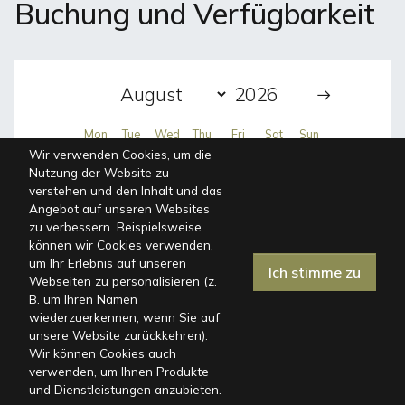
Buchung und Verfügbarkeit
Mon
Tue
Wed
Thu
Fri
Sat
Sun
Wir verwenden Cookies, um die
Nutzung der Website zu
27
28
29
30
31
1
2
verstehen und den Inhalt und das
Angebot auf unseren Websites
3
4
5
6
7
8
9
zu verbessern. Beispielsweise
können wir Cookies verwenden,
10
11
12
13
14
15
16
um Ihr Erlebnis auf unseren
Ich stimme zu
Webseiten zu personalisieren (z.
17
18
19
20
21
22
23
B. um Ihren Namen
wiederzuerkennen, wenn Sie auf
24
25
26
27
28
29
30
unsere Website zurückkehren).
Wir können Cookies auch
31
1
2
3
4
5
6
verwenden, um Ihnen Produkte
und Dienstleistungen anzubieten.