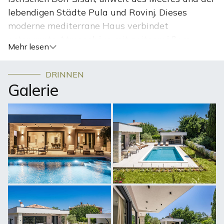
lebendigen Städte Pula und Rovinj. Dieses
moderne mediterrane Haus verbindet
entspannte Atmosphäre mit zeitgemäßem
Mehr lesen
Design und ist damit der ideale Ort für einen
sorglosen Urlaub.
DRINNEN
Galerie
Das Innere der Villa ist lichtdurchflutet und großzügig
gestaltet – der offene Wohnbereich geht durch große
Glasfronten nahtlos in die Terrasse mit privatem Pool
über und schafft so ein harmonisches Zusammenspiel
von Innen- und Außenbereich. Naturmaterialien wie
Stein, Holz und warme Erdtöne sorgen für Behaglichkeit,
während klare Linien einen modernen Akzent setzen.
Die Villa Chiara verfügt über drei komfortable
Schlafzimmer mit eleganten Badezimmern, die sich
perfekt für Familien oder Freunde eignen. Die moderne
Küche ist mit hochwertigen Geräten ausgestattet und