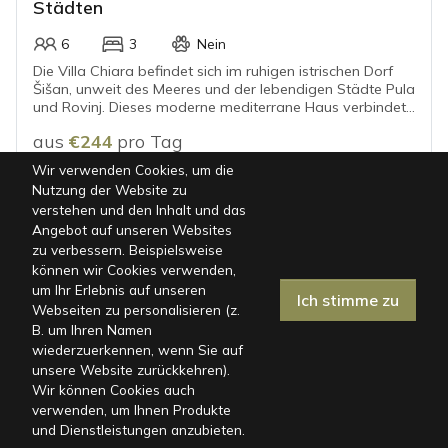
Städten
6
3
Nein
Die Villa Chiara befindet sich im ruhigen istrischen Dorf
Šišan, unweit des Meeres und der lebendigen Städte Pula
und Rovinj. Dieses moderne mediterrane Haus verbindet
entspannte Atmosphäre mit zeitgemäßem Design und ist
aus
€244
pro Tag
damit der ideale Ort für einen sorglosen Urlaub.
Wir verwenden Cookies, um die
Nutzung der Website zu
verstehen und den Inhalt und das
Angebot auf unseren Websites
zu verbessern. Beispielsweise
können wir Cookies verwenden,
um Ihr Erlebnis auf unseren
Ich stimme zu
Webseiten zu personalisieren (z.
B. um Ihren Namen
wiederzuerkennen, wenn Sie auf
Karte
|
Filter
unsere Website zurückkehren).
Wir können Cookies auch
verwenden, um Ihnen Produkte
ISTRIEN, FAŽANA
und Dienstleistungen anzubieten.
Villa in Fažana für 12 Gäste mit Privatpool,