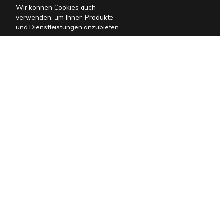
Wir können Cookies auch
verwenden, um Ihnen Produkte
und Dienstleistungen anzubieten.
Ferienhäuser
Villen in Istrien
Villen in Kvarner
Haustierfreundliche Villen
FAQ
Blog
Management
Kontakt
Allgemeine Geschäftsbedingungen
Kaufbedingungen
Datenschutzerklärung