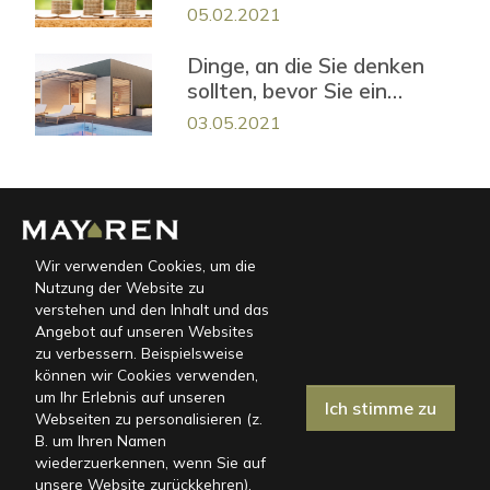
Ihrer Ferienimmobilie
05.02.2021
Dinge, an die Sie denken
sollten, bevor Sie ein
Ferienhaus in Kroatien
03.05.2021
kaufen
Wir verwenden Cookies, um die
Nutzung der Website zu
Mayren ist eine spezialisierte Full-Service-Agentur, die komplette
verstehen und den Inhalt und das
und professionelle Dienstleistungen für die Instandhaltung und
Angebot auf unseren Websites
Vermietung von Immobilien anbietet
zu verbessern. Beispielsweise
können wir Cookies verwenden,
CESPED d.o.o.
um Ihr Erlebnis auf unseren
Ich stimme zu
Webseiten zu personalisieren (z.
Marinići 170, HR-51216 Viškovo
B. um Ihren Namen
miren@mayren.hr
wiederzuerkennen, wenn Sie auf
+385 91 767 5098
unsere Website zurückkehren).